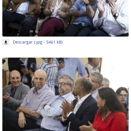
-
Descargar (.jpg - 5461 kB)
Imagen
11
de
62