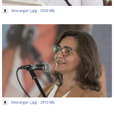
-
Descargar (.jpg - 2550 kB)
Imagen
2
de
62
-
Descargar (.jpg - 2910 kB)
Imagen
3