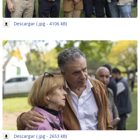
-
Descargar (.jpg - 4106 kB)
Imagen
27
de
62
-
Descargar (.jpg - 2653 kB)