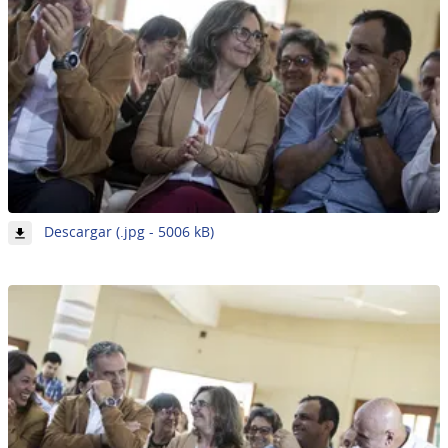
-
Descargar (.jpg - 5006 kB)
Imagen
10
de
62