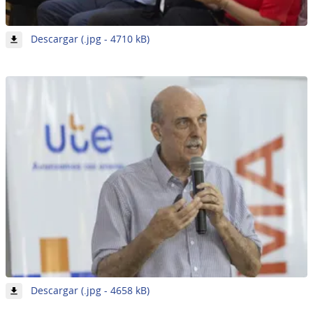
-
Descargar (.jpg - 4710 kB)
Imagen
12
de
62
-
Descargar (.jpg - 4658 kB)
Imagen