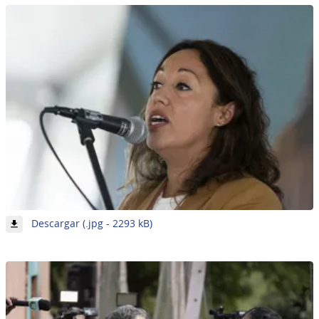
de
62
-
Descargar (.jpg - 2293 kB)
Imagen
4
de
62