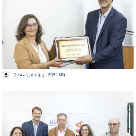
-
Descargar (.jpg - 3032 kB)
Imagen
20
de
62