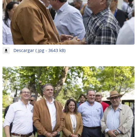
-
Descargar (.jpg - 3643 kB)
Imagen
26
de
62