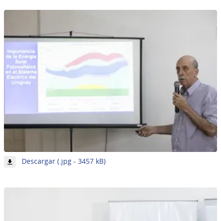
13
de
62
-
Descargar (.jpg - 3457 kB)
Imagen
14
de
62