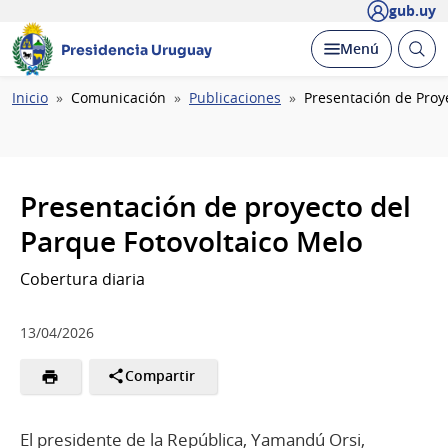
gub.uy
Abrir
Desplegar
Menú
Presidencia Uruguay
busc
Ruta
Inicio
Comunicación
Publicaciones
Presentación de Proy
de
navegación
Presentación de proyecto del
Parque Fotovoltaico Melo
Cobertura diaria
13/04/2026
Compartir
El presidente de la República, Yamandú Orsi,