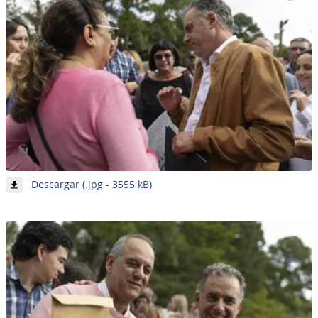
-
Descargar (.jpg - 3555 kB)
Imagen
30
de
62