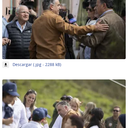
-
Descargar (.jpg - 2288 kB)
Imagen
5
de
62