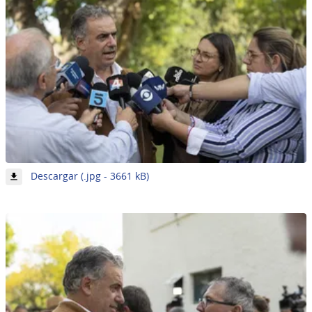
-
Descargar (.jpg - 3661 kB)
Imagen
25
de
62