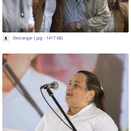
-
Descargar (.jpg - 1417 kB)
Imagen
1
de
62