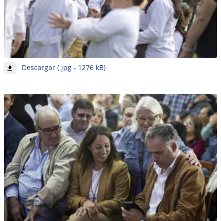
-
Descargar (.jpg - 1276 kB)
Imagen
6
de
62