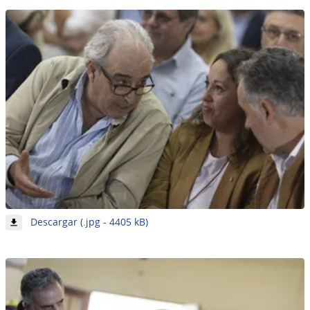
de
62
-
Descargar (.jpg - 4405 kB)
Imagen
9
de
62