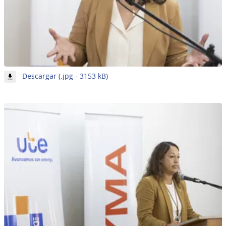
-
Descargar (.jpg - 3153 kB)
Imagen
16
de
62