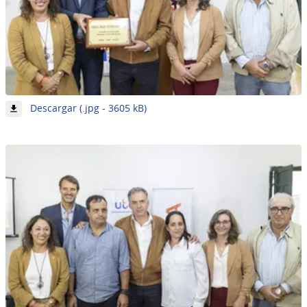
-
Descargar (.jpg - 3605 kB)
Imagen
21
de
62