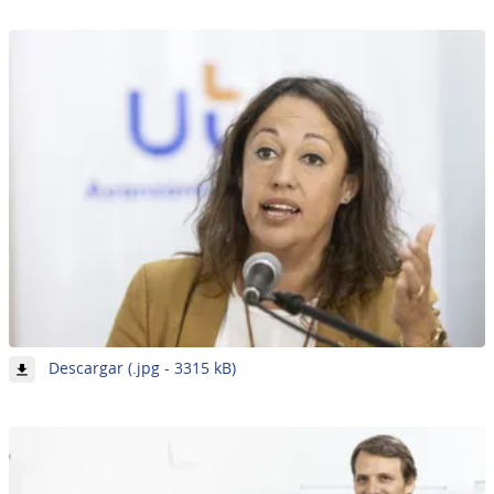
18
de
62
-
Descargar (.jpg - 3315 kB)
Imagen
19
de
62