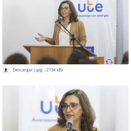
-
Descargar (.jpg - 2734 kB)
Imagen
15
de
62