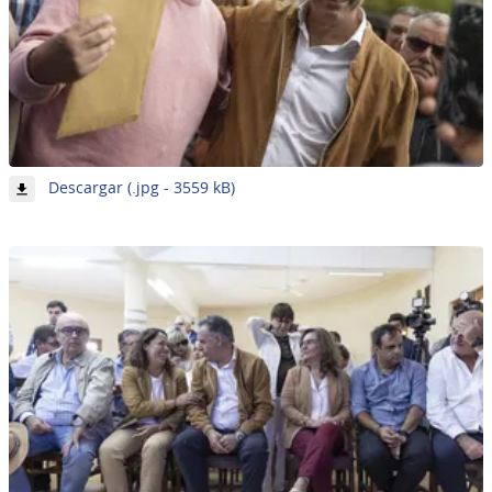
-
Descargar (.jpg - 3559 kB)
Imagen
31
de
62