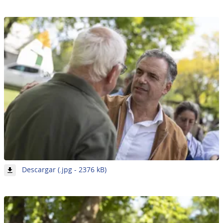
23
de
62
-
Descargar (.jpg - 2376 kB)
Imagen
24
de
62