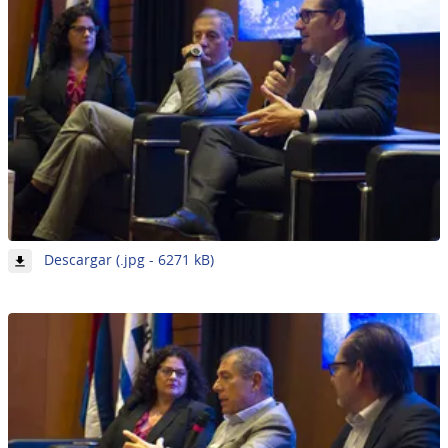
-
Descargar (.jpg - 6271 kB)
Imagen
4
de
7