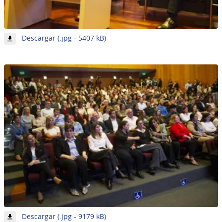
-
Descargar (.jpg - 5407 kB)
Imagen
1
de
7
-
Descargar (.jpg - 9179 kB)