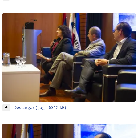
Imagen
2
de
7
-
Descargar (.jpg - 6312 kB)
Imagen
3
de
7