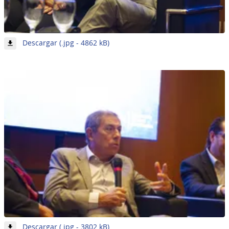
-
Descargar (.jpg - 4862 kB)
Imagen
6
de
7
-
Descargar (.jpg - 3802 kB)