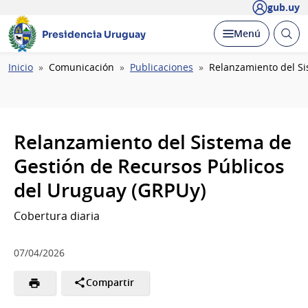
gub.uy
Abrir
Desplegar
Menú
Presidencia Uruguay
busc
Ruta
Inicio
Comunicación
Publicaciones
Relanzamiento del Si
de
navegación
Relanzamiento del Sistema de
Gestión de Recursos Públicos
del Uruguay (GRPUy)
Cobertura diaria
07/04/2026
Compartir