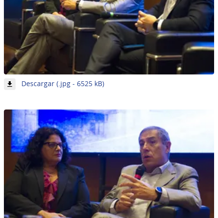
-
Descargar (.jpg - 6525 kB)
Imagen
5
de
7