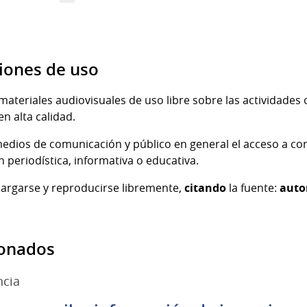
Imagen
Imagen
5
de
de
5
iones de uso
materiales audiovisuales de uso libre sobre las actividades o
en alta calidad.
os medios de comunicación y público en general el acceso a co
n periodística, informativa o educativa.
cargarse y reproducirse libremente,
citando
la fuente:
auto
ionados
ncia