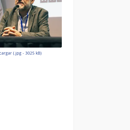
-
argar (.jpg - 3025 kB)
Imagen
3
de
5