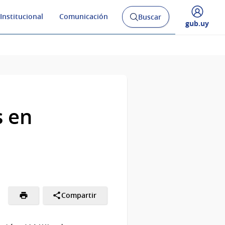
Institucional
Comunicación
Buscar
Abrir
Desplegar
gub.uy
buscador
menú
y
de
s en
Compartir