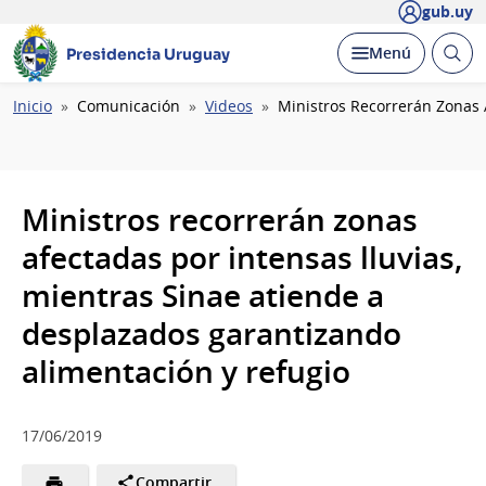
gub.uy
Abrir
Desplegar
Menú
Presidencia Uruguay
busc
Ruta
Inicio
Comunicación
Videos
Ministros Recorrerán Zonas 
de
navegación
Ministros recorrerán zonas
afectadas por intensas lluvias,
mientras Sinae atiende a
desplazados garantizando
alimentación y refugio
17/06/2019
Compartir