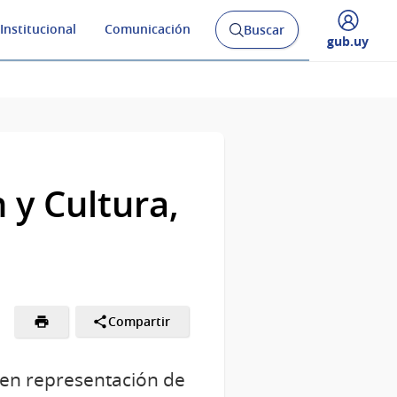
Institucional
Comunicación
Buscar
Abrir
Desplegar
gub.uy
buscador
menú
y
de
 y Cultura,
Compartir
, en representación de