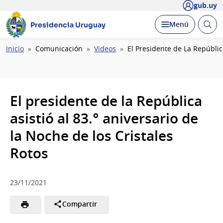
gub.uy
Abrir
Desplegar
Menú
Presidencia Uruguay
busc
Ruta
Inicio
Comunicación
Videos
El Presidente de La Repúblic
de
navegación
El presidente de la República
asistió al 83.° aniversario de
la Noche de los Cristales
Rotos
23/11/2021
Compartir