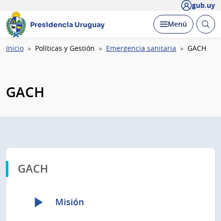
gub.uy
Abrir
Desplegar
Menú
Presidencia Uruguay
busc
Ruta
Inicio
Políticas y Gestión
Emergencia sanitaria
GACH
de
navegación
GACH
GACH
Misión