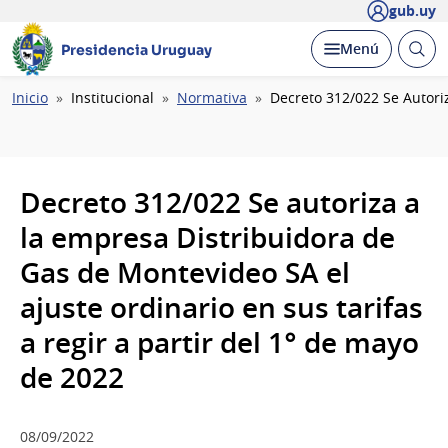
gub.uy
Abrir
Desplegar
Menú
Presidencia Uruguay
busc
Ruta
Inicio
Institucional
Normativa
Decreto 312/022 Se Autori
de
navegación
Decreto 312/022 Se autoriza a
la empresa Distribuidora de
Gas de Montevideo SA el
ajuste ordinario en sus tarifas
a regir a partir del 1° de mayo
de 2022
08/09/2022