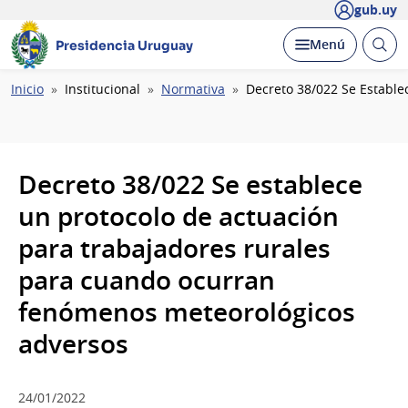
gub.uy
Abrir
Desplegar
Menú
Presidencia Uruguay
busc
Ruta
Inicio
Institucional
Normativa
Decreto 38/022 Se Establ
de
navegación
Decreto 38/022 Se establece
un protocolo de actuación
para trabajadores rurales
para cuando ocurran
fenómenos meteorológicos
adversos
24/01/2022