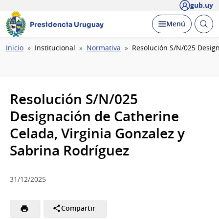
gub.uy
Abrir
Desplegar
Menú
Presidencia Uruguay
busc
Ruta
Inicio
Institucional
Normativa
Resolución S/N/025 Design
de
navegación
Resolución S/N/025
Designación de Catherine
Celada, Virginia Gonzalez y
Sabrina Rodríguez
31/12/2025
Compartir