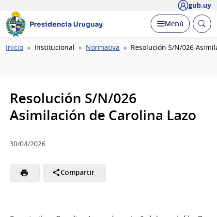
gub.uy
Abrir
Desplegar
Menú
Presidencia Uruguay
busc
Ruta
Inicio
Institucional
Normativa
Resolución S/N/026 Asimil
de
navegación
Resolución S/N/026
Asimilación de Carolina Lazo
30/04/2026
Compartir