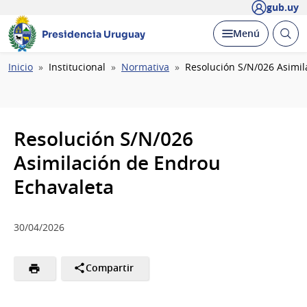
gub.uy
Abrir
Desplegar
Menú
Presidencia Uruguay
busc
Ruta
Inicio
Institucional
Normativa
Resolución S/N/026 Asimil
de
navegación
Resolución S/N/026
Asimilación de Endrou
Echavaleta
30/04/2026
Compartir