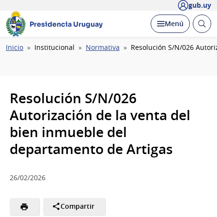
gub.uy
Abrir
Desplegar
Menú
Presidencia Uruguay
busc
Ruta
Inicio
Institucional
Normativa
Resolución S/N/026 Autori
de
navegación
Resolución S/N/026
Autorización de la venta del
bien inmueble del
departamento de Artigas
26/02/2026
Compartir