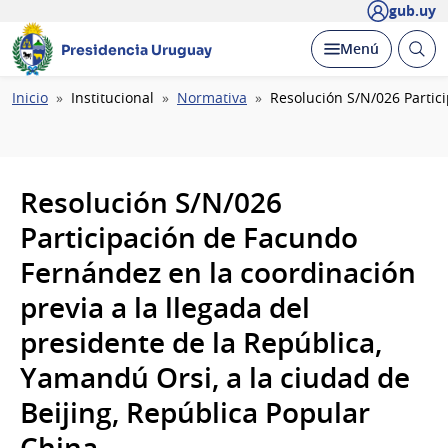
gub.uy
Abrir
Desplegar
Menú
Presidencia Uruguay
busc
Ruta
Inicio
Institucional
Normativa
Resolución S/N/026 Partic
de
navegación
Resolución S/N/026
Participación de Facundo
Fernández en la coordinación
previa a la llegada del
presidente de la República,
Yamandú Orsi, a la ciudad de
Beijing, República Popular
China