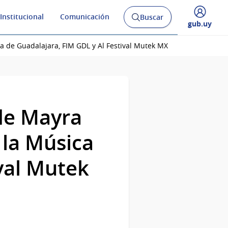
Institucional
Comunicación
Buscar
Abrir
Desplegar
gub.uy
buscador
menú
y
de
ca de Guadalajara, FIM GDL y Al Festival Mutek MX
 de Mayra
 la Música
ival Mutek