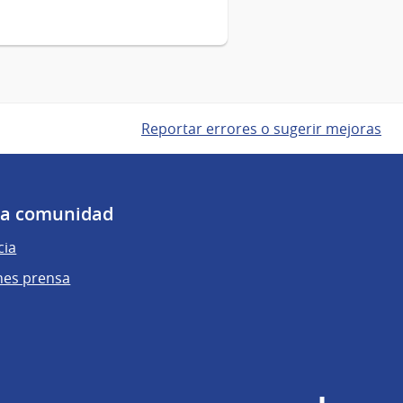
Reportar errores o sugerir mejoras
 la comunidad
cia
nes prensa