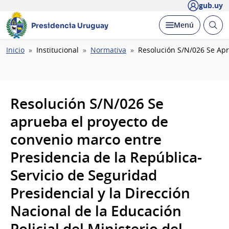
gub.uy
Abrir
Desplegar
Menú
Presidencia Uruguay
busc
Ruta
Inicio
Institucional
Normativa
Resolución S/N/026 Se Apru
de
navegación
Resolución S/N/026 Se
aprueba el proyecto de
convenio marco entre
Presidencia de la República-
Servicio de Seguridad
Presidencial y la Dirección
Nacional de la Educación
Policial del Ministerio del