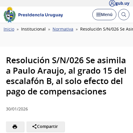
gub.uy
Abrir
Desplegar
Menú
Presidencia Uruguay
busc
Ruta
Inicio
Institucional
Normativa
Resolución S/N/026 Se Asim
de
navegación
Resolución S/N/026 Se asimila
a Paulo Araujo, al grado 15 del
escalafón B, al solo efecto del
pago de compensaciones
30/01/2026
Compartir