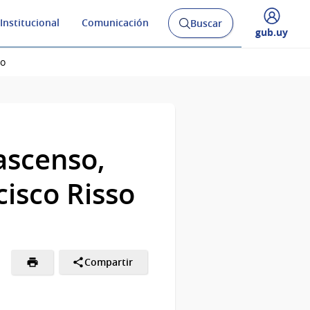
Institucional
Comunicación
Buscar
Abrir
Desplegar
gub.uy
buscador
menú
y
de
so
ascenso,
cisco Risso
Compartir