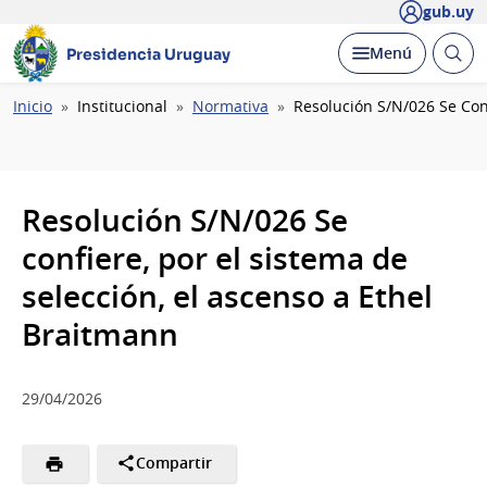
gub.uy
Abrir
Desplegar
Menú
Presidencia Uruguay
busc
Ruta
Inicio
Institucional
Normativa
Resolución S/N/026 Se Conf
de
navegación
Resolución S/N/026 Se
confiere, por el sistema de
selección, el ascenso a Ethel
Braitmann
29/04/2026
Compartir