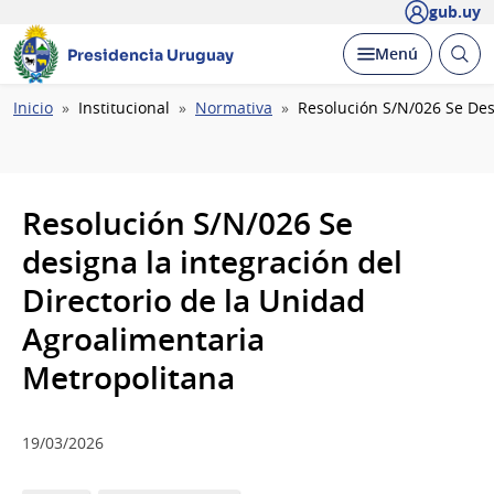
gub.uy
Abrir
Desplegar
Menú
Presidencia Uruguay
busc
Ruta
Inicio
Institucional
Normativa
Resolución S/N/026 Se Des
de
navegación
Resolución S/N/026 Se
designa la integración del
Directorio de la Unidad
Agroalimentaria
Metropolitana
19/03/2026