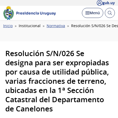
gub.uy
Abrir
Desplegar
Menú
Presidencia Uruguay
busc
Ruta
Inicio
Institucional
Normativa
Resolución S/N/026 Se Des
de
navegación
Resolución S/N/026 Se
designa para ser expropiadas
por causa de utilidad pública,
varias fracciones de terreno,
ubicadas en la 1ª Sección
Catastral del Departamento
de Canelones