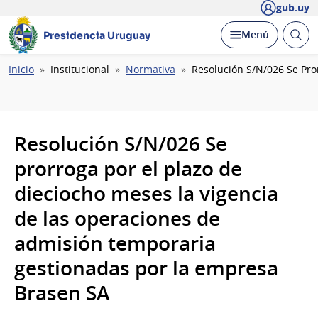
gub.uy
Abrir
Desplegar
Menú
Presidencia Uruguay
busc
Ruta
Inicio
Institucional
Normativa
Resolución S/N/026 Se Pro
de
navegación
Resolución S/N/026 Se
prorroga por el plazo de
dieciocho meses la vigencia
de las operaciones de
admisión temporaria
gestionadas por la empresa
Brasen SA