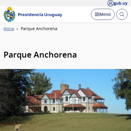
gub.uy
Abrir
Desplegar
Menú
Presidencia Uruguay
busc
Ruta
Inicio
Parque Anchorena
de
navegación
Parque Anchorena