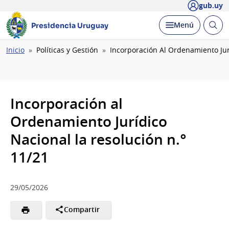
gub.uy
Abrir
Desplegar
Menú
Presidencia Uruguay
busc
Ruta
Inicio
Políticas y Gestión
Incorporación Al Ordenamiento Jur
de
navegación
Incorporación al
Ordenamiento Jurídico
Nacional la resolución n.°
11/21
29/05/2026
Compartir