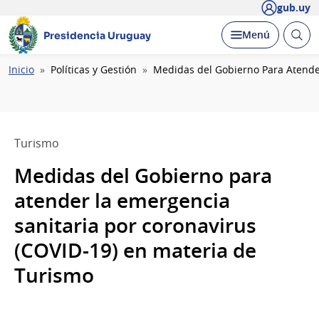
gub.uy
Abrir
Desplegar
Menú
Presidencia Uruguay
busc
Ruta
Inicio
Políticas y Gestión
Medidas del Gobierno Para Atende
de
navegación
Turismo
Medidas del Gobierno para
atender la emergencia
sanitaria por coronavirus
(COVID-19) en materia de
Turismo