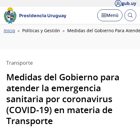
gub.uy
Abrir
Desplegar
Menú
Presidencia Uruguay
busc
Ruta
Inicio
Políticas y Gestión
Medidas del Gobierno Para Atender
de
navegación
Transporte
Medidas del Gobierno para
atender la emergencia
sanitaria por coronavirus
(COVID-19) en materia de
Transporte