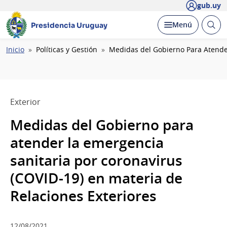
gub.uy
Abrir
Desplegar
Menú
Presidencia Uruguay
busc
Ruta
Inicio
Políticas y Gestión
Medidas del Gobierno Para Atender
de
navegación
Exterior
Medidas del Gobierno para
atender la emergencia
sanitaria por coronavirus
(COVID-19) en materia de
Relaciones Exteriores
12/08/2021