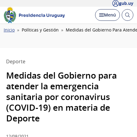
gub.uy
Abrir
Desplegar
Menú
Presidencia Uruguay
busc
Ruta
Inicio
Políticas y Gestión
Medidas del Gobierno Para Atende
de
navegación
Deporte
Medidas del Gobierno para
atender la emergencia
sanitaria por coronavirus
(COVID-19) en materia de
Deporte
12/08/2021