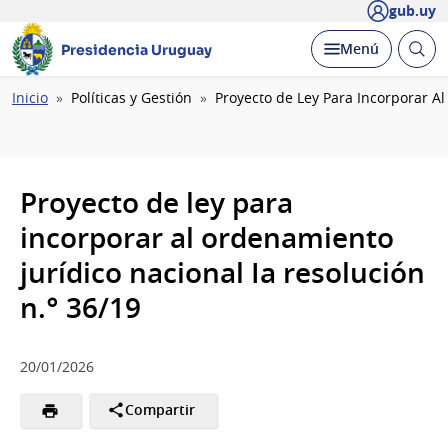
gub.uy
Abrir
Desplegar
Menú
Presidencia Uruguay
busc
Ruta
Inicio
Políticas y Gestión
Proyecto de Ley Para Incorporar Al
de
navegación
Proyecto de ley para
incorporar al ordenamiento
jurídico nacional Ia resolución
n.° 36/19
20/01/2026
Compartir