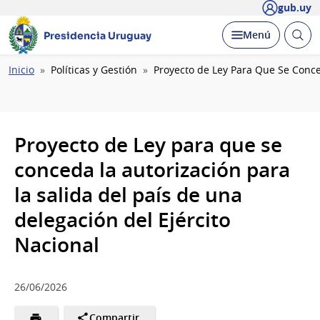
gub.uy
Abrir
Desplegar
Menú
Presidencia Uruguay
busc
Ruta
Inicio
Políticas y Gestión
Proyecto de Ley Para Que Se Conced
de
navegación
Proyecto de Ley para que se
conceda la autorización para
la salida del país de una
delegación del Ejército
Nacional
26/06/2026
Compartir