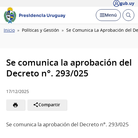
gub.uy
Abrir
Desplegar
Menú
Presidencia Uruguay
busc
Ruta
Inicio
Políticas y Gestión
Se Comunica La Aprobación del De
de
navegación
Se comunica la aprobación del
Decreto n°. 293/025
17/12/2025
Compartir
Se comunica la aprobación del Decreto n°. 293/025