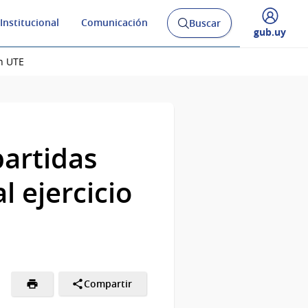
Institucional
Comunicación
Buscar
Abrir
Desplegar
gub.uy
buscador
menú
y
de
n UTE
partidas
 ejercicio
Compartir