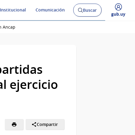
Institucional
Comunicación
Buscar
Abrir
Desplegar
gub.uy
buscador
menú
y
de
En Ancap
partidas
 ejercicio
Compartir