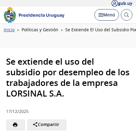
gub.uy
Abrir
Desplegar
Menú
Presidencia Uruguay
busc
Ruta
Inicio
Políticas y Gestión
Se Extiende El Uso del Subsidio 
de
navegación
Se extiende el uso del
subsidio por desempleo de los
trabajadores de la empresa
LORSINAL S.A.
17/12/2025
Compartir