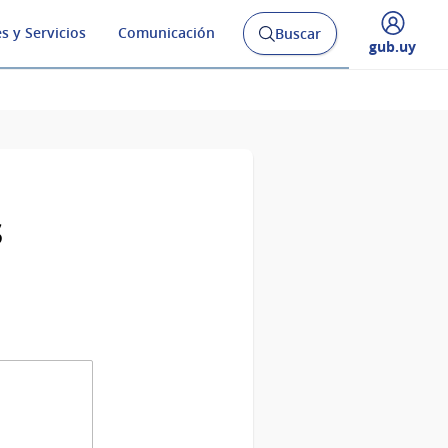
s y Servicios
Comunicación
Buscar
Abrir
Desplegar
gub.uy
buscador
menú
y
de
s