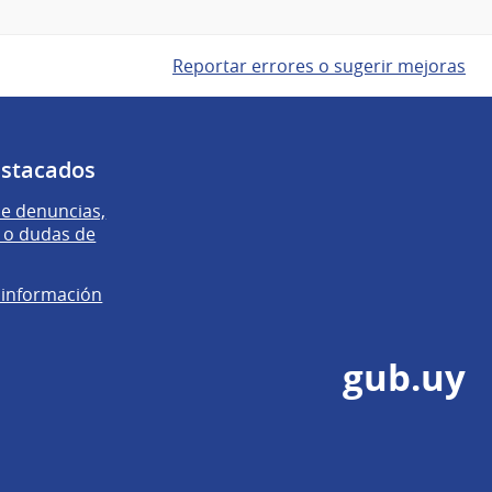
Reportar errores o sugerir mejoras
estacados
e denuncias,
 o dudas de
e información
gub.uy