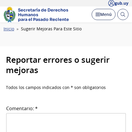
gub.uy
Secretaría de Derechos
Abrir
Desplegar
Menú
Humanos
busc
para el Pasado Reciente
Ruta
Inicio
Sugerir Mejoras Para Este Sitio
de
navegación
Reportar errores o sugerir
mejoras
Todos los campos indicados con * son obligatorios
Comentario: *