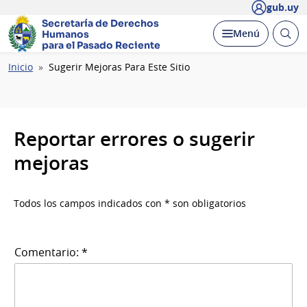
gub.uy
Secretaría de Derechos
Abrir
Desplegar
Menú
Humanos
busc
para el Pasado Reciente
Ruta
Inicio
Sugerir Mejoras Para Este Sitio
de
navegación
Reportar errores o sugerir
mejoras
Todos los campos indicados con * son obligatorios
Comentario: *