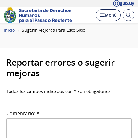
gub.uy
Secretaría de Derechos
Abrir
Desplegar
Menú
Humanos
busc
para el Pasado Reciente
Ruta
Inicio
Sugerir Mejoras Para Este Sitio
de
navegación
Reportar errores o sugerir
mejoras
Todos los campos indicados con * son obligatorios
Comentario: *