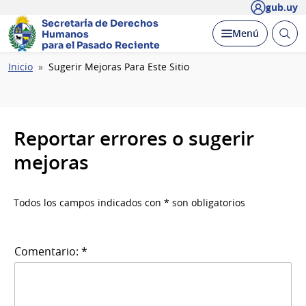
gub.uy
Secretaría de Derechos
Abrir
Desplegar
Menú
Humanos
busc
para el Pasado Reciente
Ruta
Inicio
Sugerir Mejoras Para Este Sitio
de
navegación
Reportar errores o sugerir
mejoras
Todos los campos indicados con * son obligatorios
Comentario: *