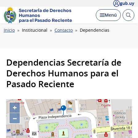
gub.uy
Secretaría de Derechos
Abrir
Desplegar
Menú
Humanos
busc
para el Pasado Reciente
Ruta
Inicio
Institucional
Contacto
Dependencias
de
navegación
Dependencias Secretaría de
Derechos Humanos para el
Pasado Reciente
+
−