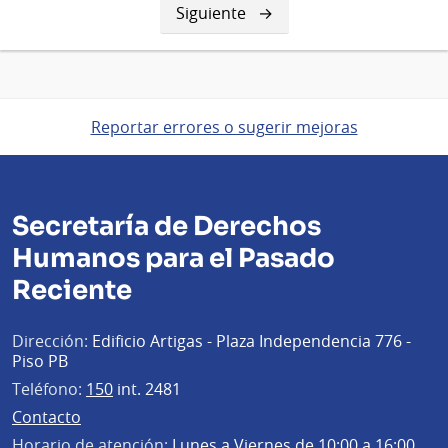
Siguiente
Siguiente
página
Reportar errores o sugerir mejoras
Secretaría de Derechos
Humanos para el Pasado
Reciente
Dirección:
Edificio Artigas - Plaza Independencia 776 -
Piso PB
Teléfono:
150
int. 2481
Contacto
Horario de atención:
Lunes a Viernes de 10:00 a 16:00