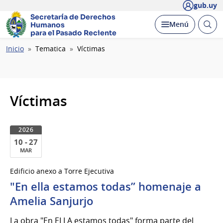
gub.uy
Secretaría de Derechos
Abrir
Desplegar
Menú
Humanos
busc
para el Pasado Reciente
Ruta
Inicio
Tematica
Víctimas
de
navegación
Víctimas
2026
10 - 27
MAR
10
Edificio anexo a Torre Ejecutiva
al
"En ella estamos todas” homenaje a
27
de
Amelia Sanjurjo
Mar
La obra "En ELLA estamos todas" forma parte del
del