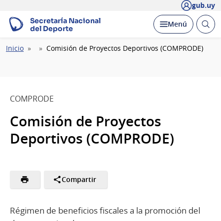
gub.uy
Secretaría Nacional
Abrir
Desplegar
Menú
del Deporte
busc
Ruta
Inicio
Comisión de Proyectos Deportivos (COMPRODE)
de
navegación
COMPRODE
Comisión de Proyectos
Deportivos (COMPRODE)
Compartir
Régimen de beneficios fiscales a la promoción del