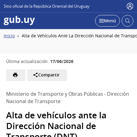
Sitio oficial de la República Oriental del Uruguay
Usu
gub.uy
Abrir
Desplegar
Menú
busc
Ruta
Inicio
Alta de Vehículos Ante La Dirección Nacional de Transp
de
navegación
17/06/2026
Última actualización:
Compartir
Ministerio de Transporte y Obras Públicas - Dirección
Nacional de Transporte
Alta de vehículos ante la
Dirección Nacional de
Transporte (DNT)