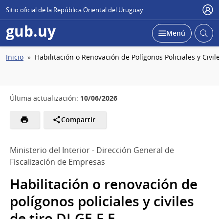
Sitio oficial de la República Oriental del Uruguay
Usu
gub.uy
Abrir
Desplegar
Menú
busc
Ruta
Inicio
Habilitación o Renovación de Polígonos Policiales y Civile
de
navegación
10/06/2026
Última actualización:
Compartir
Ministerio del Interior - Dirección General de
Fiscalización de Empresas
Habilitación o renovación de
polígonos policiales y civiles
de tiro DI.GE.F.E.