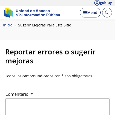
gub.uy
Unidad de Acceso
Abrir
Desplegar
Menú
a la Información Pública
busc
Ruta
Inicio
Sugerir Mejoras Para Este Sitio
de
navegación
Reportar errores o sugerir
mejoras
Todos los campos indicados con * son obligatorios
Comentario: *