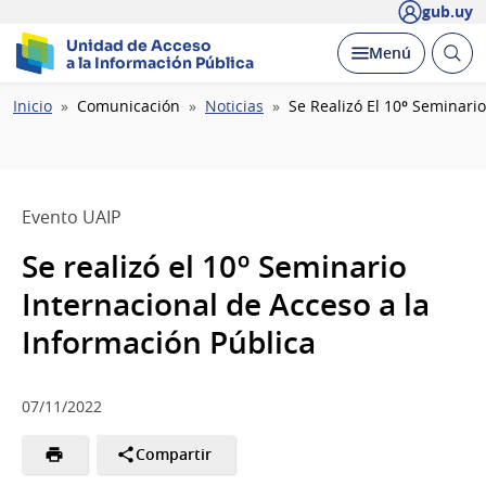
gub.uy
Unidad de Acceso
Abrir
Desplegar
Menú
a la Información Pública
busc
Ruta
Inicio
Comunicación
Noticias
Se Realizó El 10º Seminari
de
navegación
Evento UAIP
Se realizó el 10º Seminario
Internacional de Acceso a la
Información Pública
07/11/2022
Compartir