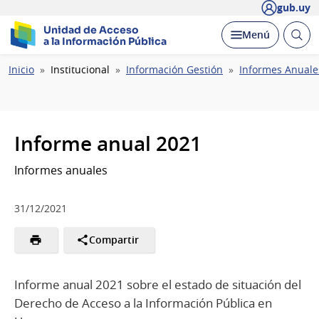
gub.uy
Unidad de Acceso
Abrir
Desplegar
Menú
a la Información Pública
busc
Ruta
Inicio
Institucional
Información Gestión
Informes Anuale
de
navegación
Informe anual 2021
Informes anuales
31/12/2021
Compartir
Informe anual 2021 sobre el estado de situación del
Derecho de Acceso a la Información Pública en