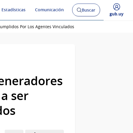
 Estadísticas
Comunicación
Buscar
Abrir
Desplegar
gub.uy
buscador
menú
y
de
umplidos Por Los Agentes Vinculados
Generadores
a ser
dos