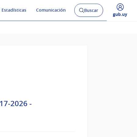
 Estadísticas
Comunicación
Buscar
Abrir
Desplegar
gub.uy
buscador
menú
y
de
17-2026 -