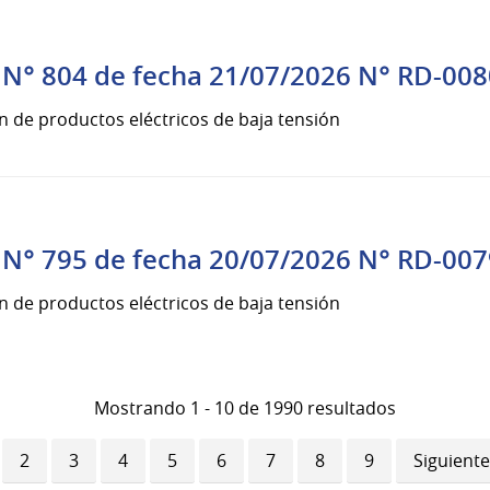
N° 804 de fecha 21/07/2026 N° RD-008
n de productos eléctricos de baja tensión
N° 795 de fecha 20/07/2026 N° RD-007
n de productos eléctricos de baja tensión
Mostrando 1 - 10 de 1990 resultados
ina
Página
2
Página
3
Página
4
Página
5
Página
6
Página
7
Página
8
Página
9
Siguiente
Siguiente
ual
página