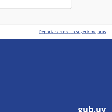
Reportar errores o sugerir mejoras
gub.uy