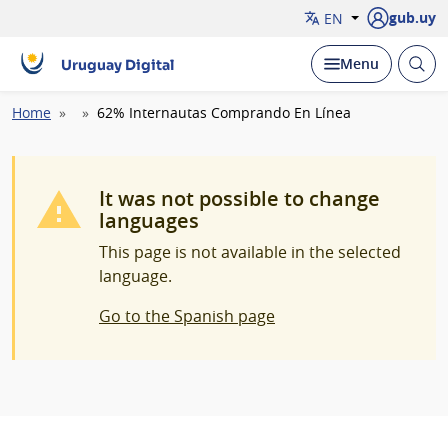
gub.uy
EN
Open
Display
Menu
Uruguay Digital
brow
Breadcrumb
Home
62% Internautas Comprando En Línea
It was not possible to change
languages
This page is not available in the selected
language.
Go to the Spanish page